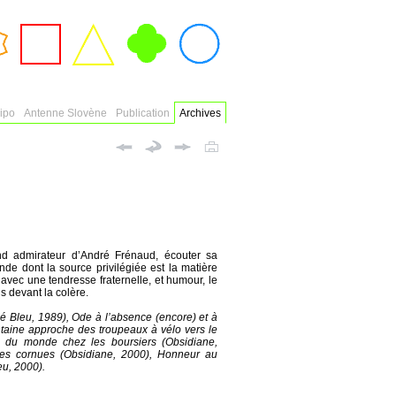
ort
Ateliers
Expositions
Poésie
Éditions
el
ipo
Antenne Slovène
Publication
Archives
nd admirateur d’André Frénaud, écouter sa
de dont la source privilégiée est la matière
avec une tendresse fraternelle, et humour, le
is devant la colère.
é Bleu, 1989), Ode à l’absence (encore) et à
intaine approche des troupeaux à vélo vers le
té du monde chez les boursiers (Obsidiane,
êtes cornues (Obsidiane, 2000), Honneur au
eu, 2000).