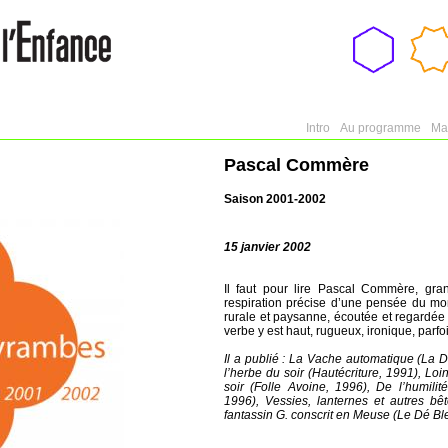
Association
Passep
Cultur
Intro
Au programme
Ma
Pascal Commère
Saison 2001-2002
15 janvier 2002
Il faut pour lire Pascal Commère, gra
respiration précise d’une pensée du mon
rurale et paysanne, écoutée et regardée 
verbe y est haut, rugueux, ironique, parfo
Il a publié : La Vache automatique (La D
l’herbe du soir (Hautécriture, 1991), Lo
soir (Folle Avoine, 1996), De l’humili
1996), Vessies, lanternes et autres b
fantassin G. conscrit en Meuse (Le Dé Bl